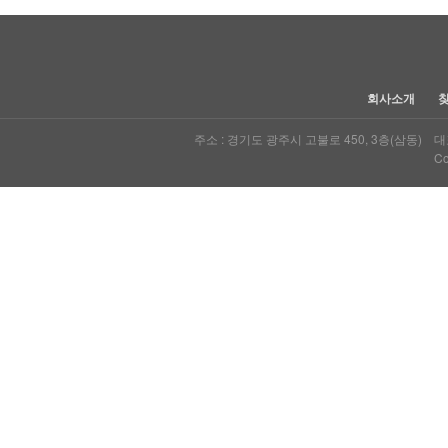
회사소개
주소 : 경기도 광주시 고불로 450, 3층(삼동) 대표자
Co