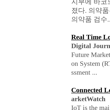
지부에 바코
졌다
.
의약품
의약품 검수
.
Real Time Lo
Digital Journ
Future Market
on System (RT
ssment ...
Connected Lo
arketWatch
IoT is the mai