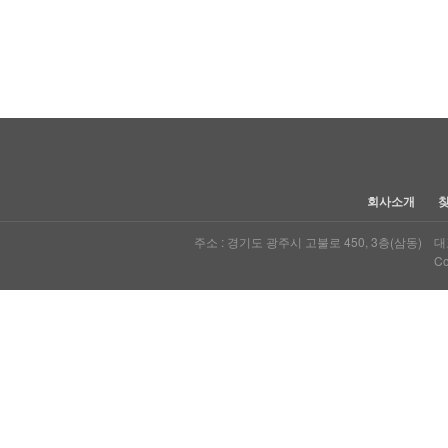
처음
다음
맨끝
회사소개
주소 : 경기도 광주시 고불로 450, 3층(삼동) 대표자
Co